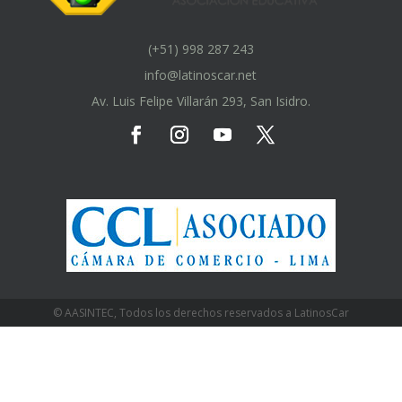
(+51) 998 287 243
info@latinoscar.net
Av. Luis Felipe Villarán 293, San Isidro.
© AASINTEC, Todos los derechos reservados a LatinosCar