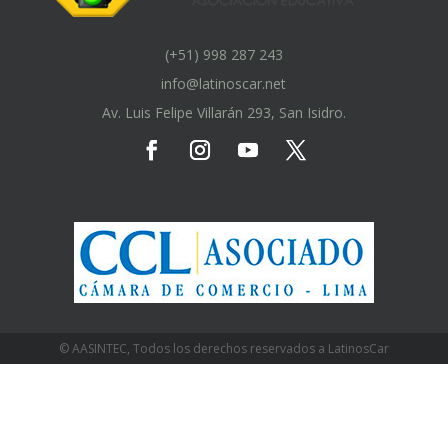
(+51) 998 287 243
info@latinoscar.net
Av. Luis Felipe Villarán 293, San Isidro.
© AASINTEC, Todos los derechos reservados a LatinosCar