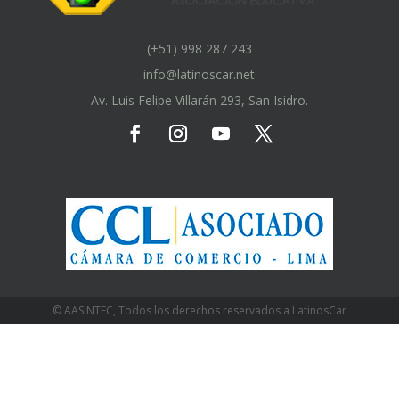
(+51) 998 287 243
info@latinoscar.net
Av. Luis Felipe Villarán 293, San Isidro.
© AASINTEC, Todos los derechos reservados a LatinosCar