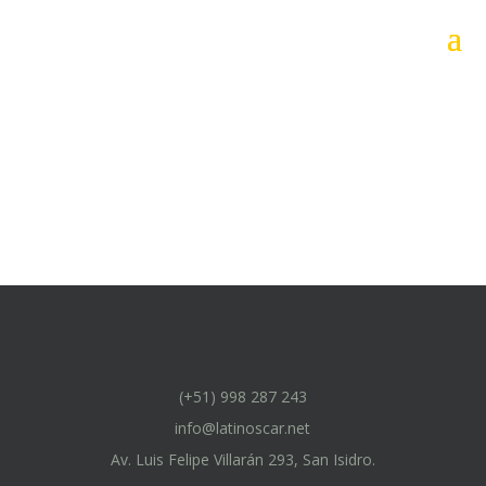
(+51) 998 287 243
info@latinoscar.net
Av. Luis Felipe Villarán 293, San Isidro.