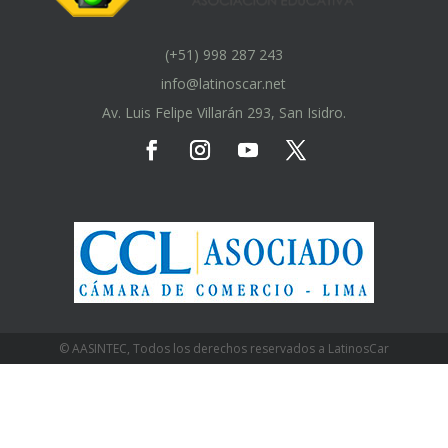
(+51) 998 287 243
info@latinoscar.net
Av. Luis Felipe Villarán 293, San Isidro.
© AASINTEC, Todos los derechos reservados a LatinosCar