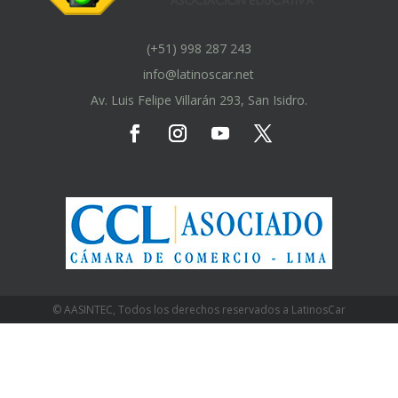
(+51) 998 287 243
info@latinoscar.net
Av. Luis Felipe Villarán 293, San Isidro.
© AASINTEC, Todos los derechos reservados a LatinosCar