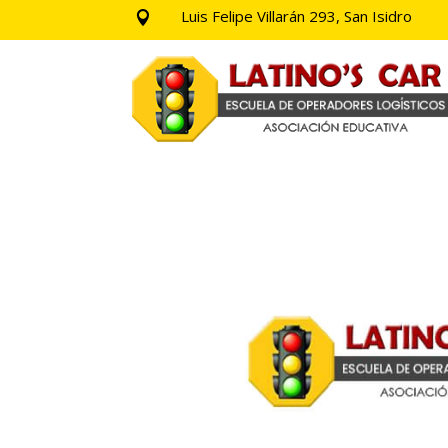
Luis Felipe Villarán 293, San Isidro
