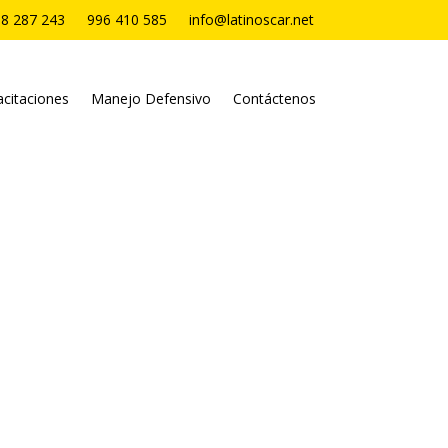
8 287 243
996 410 585
info@latinoscar.net
citaciones
Manejo Defensivo
Contáctenos