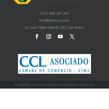
(+51) 998 287 243
info@latinoscar.net
Av. Luis Felipe Villarán 293, San Isidro.
© AASINTEC, Todos los derechos reservados a LatinosCar