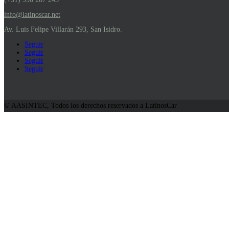
info@latinoscar.net
Av. Luis Felipe Villarán 293, San Isidro.
Seguir
Seguir
Seguir
Seguir
© AASINTEC, Todos los derechos reservados a LatinosCar