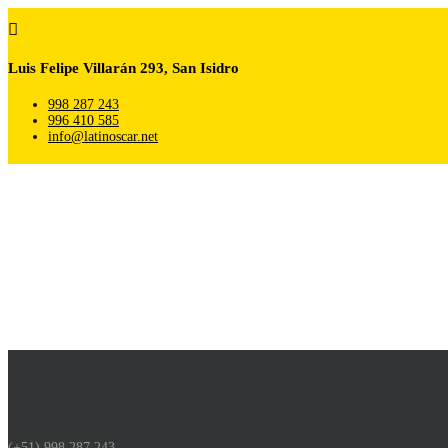

Luis Felipe Villarán 293, San Isidro
998 287 243
996 410 585
info@latinoscar.net
(+51) 998 287 243