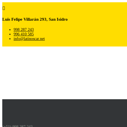

Luis Felipe Villarán 293, San Isidro
998 287 243
996 410 585
info@latinoscar.net
(+51) 998 287 243