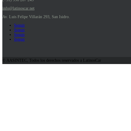
info@latinoscar.net
Av. Luis Felipe Villarán 293, San Isidro.
Seguir
Seguir
Seguir
Seguir
© AASINTEC, Todos los derechos reservados a LatinosCar