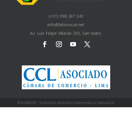
(+51) 998 287 243
info@latinoscar.net
Av. Luis Felipe Villarán 293, San Isidro.
© AASINTEC, Todos los derechos reservados a LatinosCar