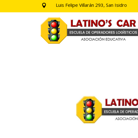
Luis Felipe Villarán 293, San Isidro
