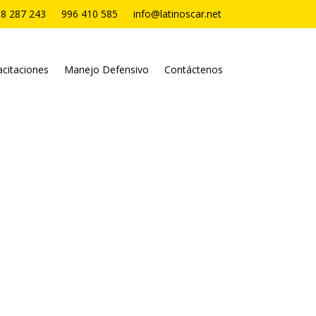
8 287 243
996 410 585
info@latinoscar.net
citaciones
Manejo Defensivo
Contáctenos