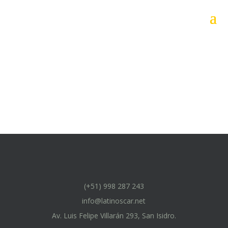
(+51) 998 287 243
info@latinoscar.net
Av. Luis Felipe Villarán 293, San Isidro.