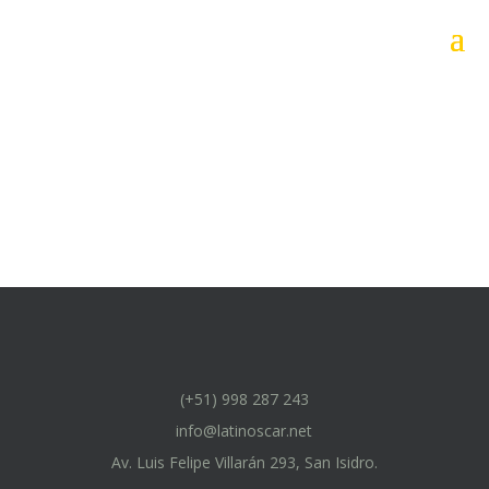
(+51) 998 287 243
info@latinoscar.net
Av. Luis Felipe Villarán 293, San Isidro.