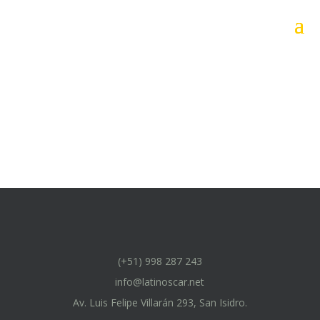
(+51) 998 287 243
info@latinoscar.net
Av. Luis Felipe Villarán 293, San Isidro.