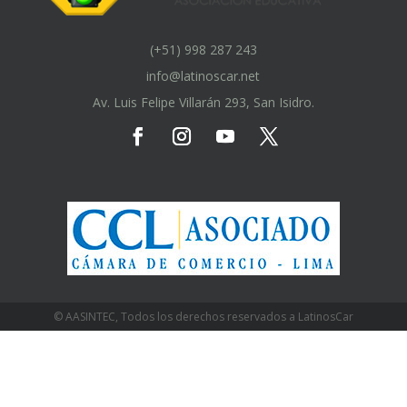
(+51) 998 287 243
info@latinoscar.net
Av. Luis Felipe Villarán 293, San Isidro.
© AASINTEC, Todos los derechos reservados a LatinosCar