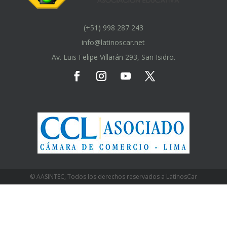
(+51) 998 287 243
info@latinoscar.net
Av. Luis Felipe Villarán 293, San Isidro.
© AASINTEC, Todos los derechos reservados a LatinosCar