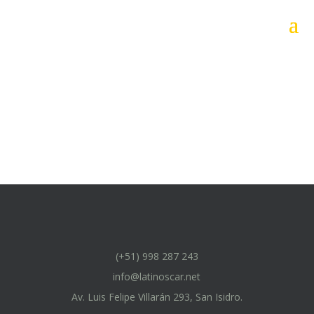
(+51) 998 287 243
info@latinoscar.net
Av. Luis Felipe Villarán 293, San Isidro.