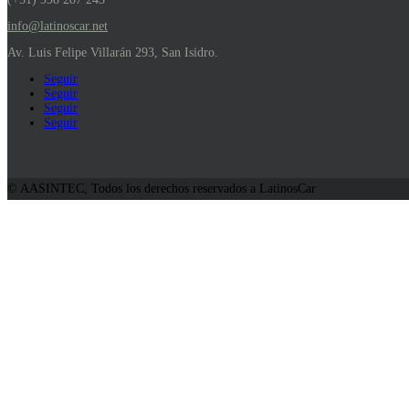
info@latinoscar.net
Av. Luis Felipe Villarán 293, San Isidro.
Seguir
Seguir
Seguir
Seguir
© AASINTEC, Todos los derechos reservados a LatinosCar