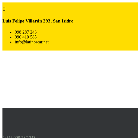

Luis Felipe Villarán 293, San Isidro
998 287 243
996 410 585
info@latinoscar.net
(+51) 998 287 243