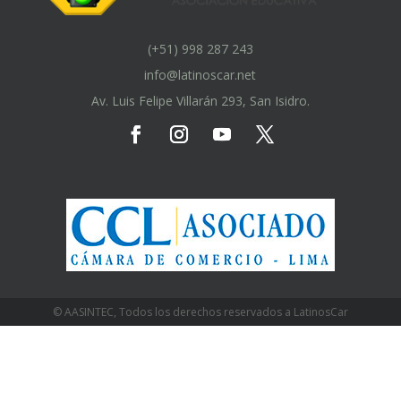
(+51) 998 287 243
info@latinoscar.net
Av. Luis Felipe Villarán 293, San Isidro.
© AASINTEC, Todos los derechos reservados a LatinosCar