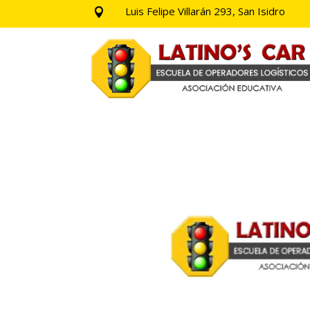
Luis Felipe Villarán 293, San Isidro
