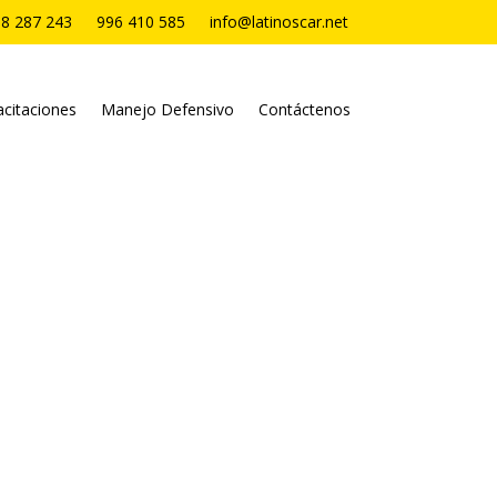
8 287 243
996 410 585
info@latinoscar.net
citaciones
Manejo Defensivo
Contáctenos