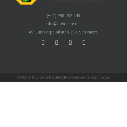
(+51) 998 287 243
info@latinoscar.net
Av. Luis Felipe Villarán 293, San Isidro.
© AASINTEC, Todos los derechos reservados a LatinosCar