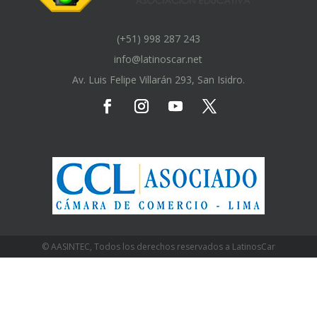
(+51) 998 287 243
info@latinoscar.net
Av. Luis Felipe Villarán 293, San Isidro.
© AASINTEC, Todos los derechos reservados a LatinosCar