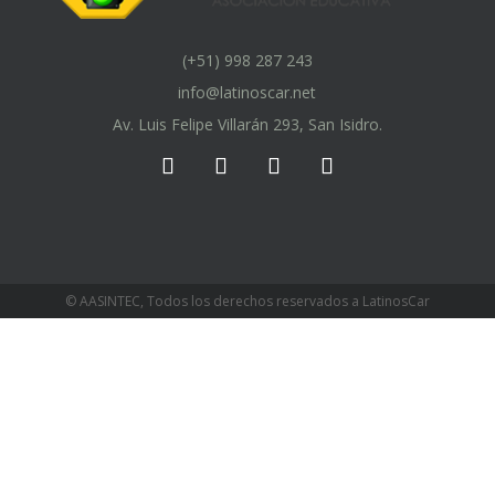
(+51) 998 287 243
info@latinoscar.net
Av. Luis Felipe Villarán 293, San Isidro.
© AASINTEC, Todos los derechos reservados a LatinosCar