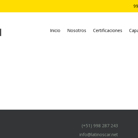
99
Inicio
Nosotros
Certificaciones
Capa
(+51) 998 287 243
info@latinoscar.net