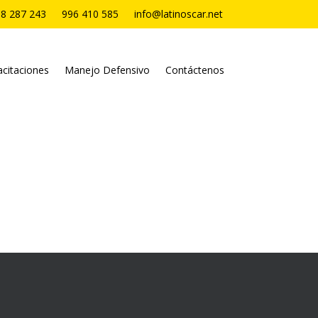
8 287 243
996 410 585
info@latinoscar.net
citaciones
Manejo Defensivo
Contáctenos