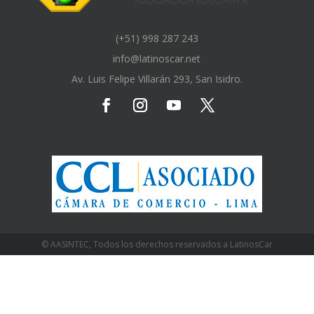
(+51) 998 287 243
info@latinoscar.net
Av. Luis Felipe Villarán 293, San Isidro.
© AASINTEC, Todos los derechos reservados a LatinosCar