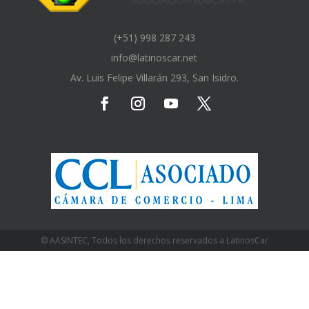
(+51) 998 287 243
info@latinoscar.net
Av. Luis Felipe Villarán 293, San Isidro.
© AASINTEC, Todos los derechos reservados a LatinosCar