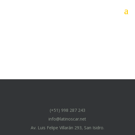
(+51) 998 287 243
info@latinoscar.net
Av. Luis Felipe Villarán 293, San Isidro.