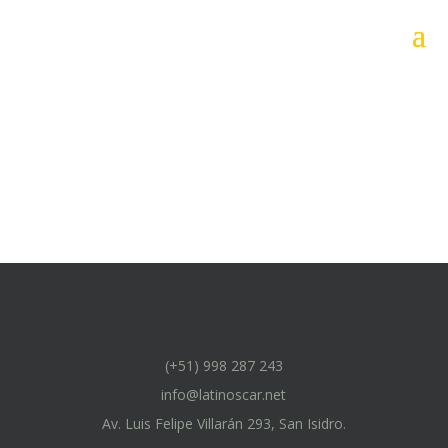
(+51) 998 287 243
info@latinoscar.net
Av. Luis Felipe Villarán 293, San Isidro.