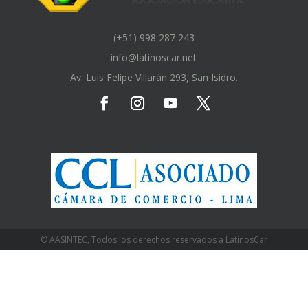
(+51) 998 287 243
info@latinoscar.net
Av. Luis Felipe Villarán 293, San Isidro.
© AASINTEC, Todos los derechos reservados a LatinosCar