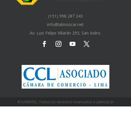
(+51) 998 287 243
info@latinoscar.net
Av. Luis Felipe Villarán 293, San Isidro.
© AASINTEC, Todos los derechos reservados a LatinosCar