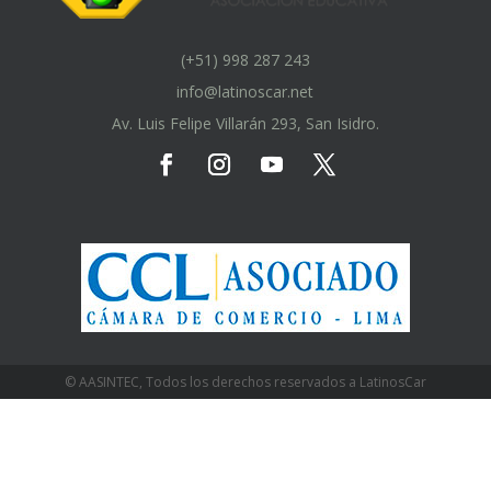
(+51) 998 287 243
info@latinoscar.net
Av. Luis Felipe Villarán 293, San Isidro.
© AASINTEC, Todos los derechos reservados a LatinosCar