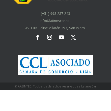
(+51) 998 287 243
info@latinoscar.net
Av. Luis Felipe Villarán 293, San Isidro.
© AASINTEC, Todos los derechos reservados a LatinosCar