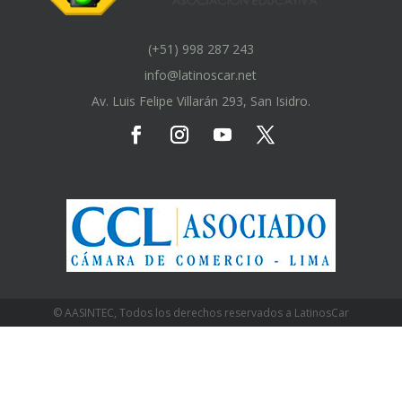
(+51) 998 287 243
info@latinoscar.net
Av. Luis Felipe Villarán 293, San Isidro.
© AASINTEC, Todos los derechos reservados a LatinosCar