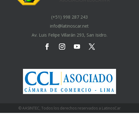
(+51) 998 287 243
info@latinoscar.net
Av. Luis Felipe Villarán 293, San Isidro.
© AASINTEC, Todos los derechos reservados a LatinosCar