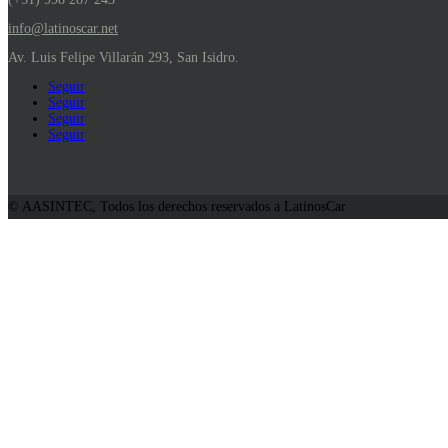
info@latinoscar.net
Av. Luis Felipe Villarán 293, San Isidro.
Seguir
Seguir
Seguir
Seguir
© AASINTEC, Todos los derechos reservados a LatinosCar