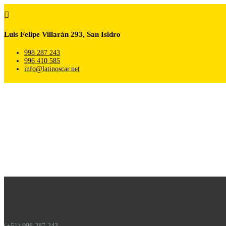

Luis Felipe Villarán 293, San Isidro
998 287 243
996 410 585
info@latinoscar.net
(+51) 998 287 243