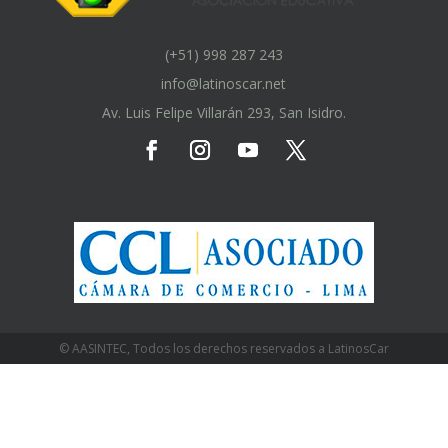
(+51) 998 287 243
info@latinoscar.net
Av. Luis Felipe Villarán 293, San Isidro.
© AASINTEC, Todos los derechos reservados a LatinosCar