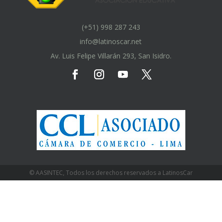
(+51) 998 287 243
info@latinoscar.net
Av. Luis Felipe Villarán 293, San Isidro.
© AASINTEC, Todos los derechos reservados a LatinosCar