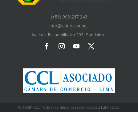
(+51) 998 287 243
info@latinoscar.net
Av. Luis Felipe Villarán 293, San Isidro.
© AASINTEC, Todos los derechos reservados a LatinosCar