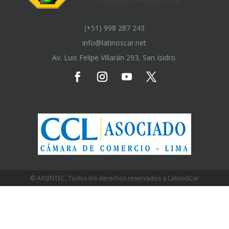
(+51) 998 287 243
info@latinoscar.net
Av. Luis Felipe Villarán 293, San Isidro.
© AASINTEC, Todos los derechos reservados a LatinosCar