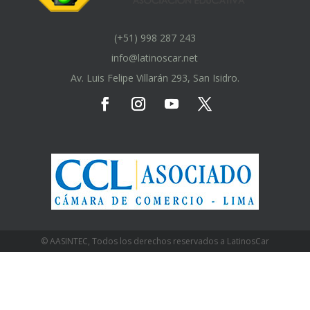
(+51) 998 287 243
info@latinoscar.net
Av. Luis Felipe Villarán 293, San Isidro.
© AASINTEC, Todos los derechos reservados a LatinosCar