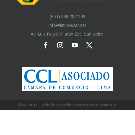
(+51) 998 287 243
info@latinoscar.net
Av. Luis Felipe Villarán 293, San Isidro.
© AASINTEC, Todos los derechos reservados a LatinosCar