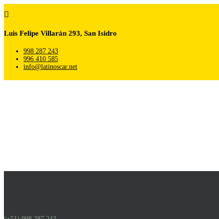

Luis Felipe Villarán 293, San Isidro
998 287 243
996 410 585
info@latinoscar.net
(+51) 998 287 243