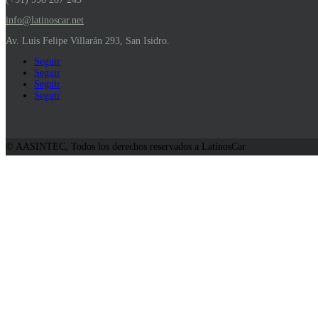
info@latinoscar.net
Av. Luis Felipe Villarán 293, San Isidro.
Seguir
Seguir
Seguir
Seguir
© AASINTEC, Todos los derechos reservados a LatinosCar