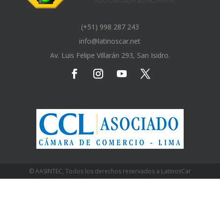
(+51) 998 287 243
info@latinoscar.net
Av. Luis Felipe Villarán 293, San Isidro.
© AASINTEC, Todos los derechos reservados a LatinosCar