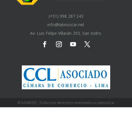
(+51) 998 287 243
info@latinoscar.net
Av. Luis Felipe Villarán 293, San Isidro.
© AASINTEC, Todos los derechos reservados a LatinosCar