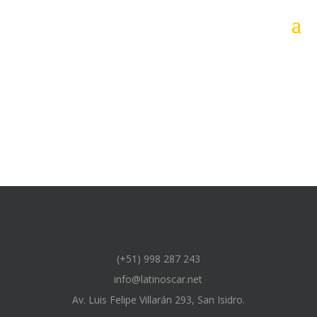
(+51) 998 287 243
info@latinoscar.net
Av. Luis Felipe Villarán 293, San Isidro.