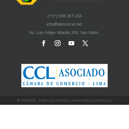
(+51) 998 287 243
info@latinoscar.net
Av. Luis Felipe Villarán 293, San Isidro.
© AASINTEC, Todos los derechos reservados a LatinosCar