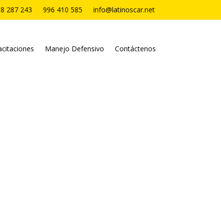
8 287 243
996 410 585
info@latinoscar.net
citaciones
Manejo Defensivo
Contáctenos