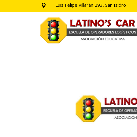
Luis Felipe Villarán 293, San Isidro
