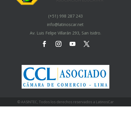
(+51) 998 287 243
info@latinoscar.net
Av. Luis Felipe Villarán 293, San Isidro.
© AASINTEC, Todos los derechos reservados a LatinosCar