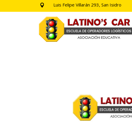
Luis Felipe Villarán 293, San Isidro
