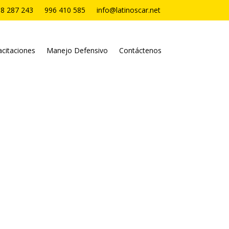
8 287 243
996 410 585
info@latinoscar.net
citaciones
Manejo Defensivo
Contáctenos